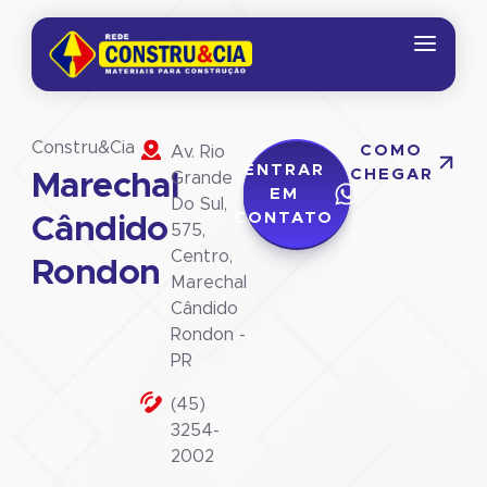
Constru&Cia
COMO
Av. Rio
ENTRAR
CHEGAR
Marechal
Grande
EM
Do Sul,
CONTATO
Cândido
575,
Centro,
Rondon
Marechal
Cândido
Rondon -
PR
(45)
3254-
2002